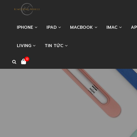
IPHONE
IPAD
MACBOOK
IMAC
AP
LIVING
TIN TỨC
0