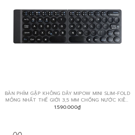
BÀN PHÍM GẬP KHÔNG DÂY MIPOW MINI SLIM-FOLD
MỎNG NHẤT THẾ GIỚI 3,5 MM CHỐNG NƯỚC KIÊM
TÚI GIÁ ĐỠ
1.590.000₫