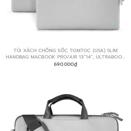
TÚI XÁCH CHỐNG SỐC TOMTOC (USA) SLIM
HANDBAG MACBOOK PRO/AIR 13”14″, ULTRABOOK
13″ A21-C01
690.000₫