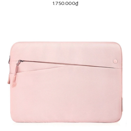
ULTRABOOK 13″14″ A47-C01D
1.750.000₫