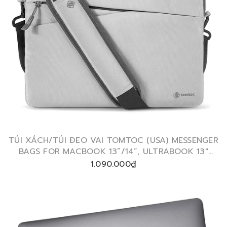
TÚI XÁCH/TÚI ĐEO VAI TOMTOC (USA) MESSENGER
BAGS FOR MACBOOK 13”/14”, ULTRABOOK 13″
A45-C01
1.090.000₫