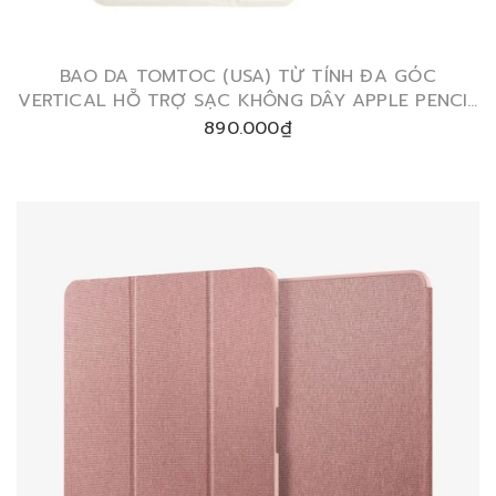
BAO DA TOMTOC (USA) TỪ TÍNH ĐA GÓC
VERTICAL HỖ TRỢ SẠC KHÔNG DÂY APPLE PENCIL
FOR IPAD MINI 6/ MINI 7
890.000₫