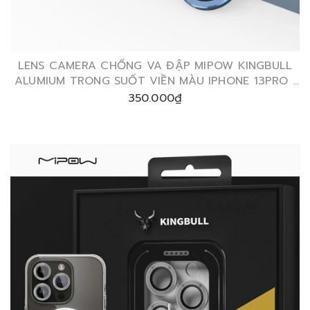
LENS CAMERA CHỐNG VA ĐẬP MIPOW KINGBULL
ALUMIUM TRONG SUỐT VIỀN MÀU IPHONE 13PRO I
13PROMAX
350.000₫