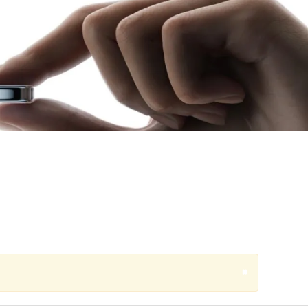
Close
×