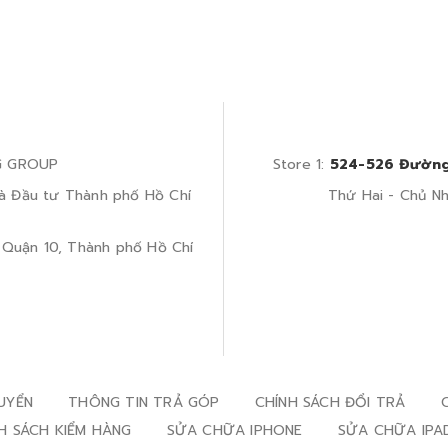
G GROUP
Store 1:
524-526 Đường
à Đầu tư Thành phố Hồ Chí
Thứ Hai - Chủ Nhậ
 Quận 10, Thành phố Hồ Chí
UYỂN
THÔNG TIN TRẢ GÓP
CHÍNH SÁCH ĐỔI TRẢ
H SÁCH KIỂM HÀNG
SỬA CHỮA IPHONE
SỬA CHỮA IPA