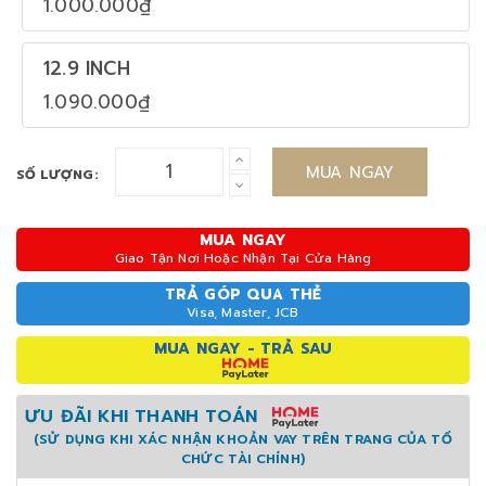
1.000.000₫
12.9 INCH
1.090.000₫
MUA NGAY
SỐ LƯỢNG:
MUA NGAY
Giao Tận Nơi Hoặc Nhận Tại Cửa Hàng
TRẢ GÓP QUA THẺ
Visa, Master, JCB
MUA NGAY - TRẢ SAU
ƯU ĐÃI KHI THANH TOÁN
(SỬ DỤNG KHI XÁC NHẬN KHOẢN VAY TRÊN TRANG CỦA TỔ
CHỨC TÀI CHÍNH)