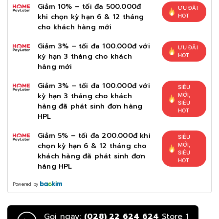
Giảm 10% – tối đa 500.000đ
ƯU ĐÃI
khi chọn kỳ hạn 6 & 12 tháng
HOT
cho khách hàng mới
Giảm 3% – tối đa 100.000đ với
ƯU ĐÃI
kỳ hạn 3 tháng cho khách
HOT
hàng mới
Giảm 3% – tối đa 100.000đ với
SIÊU
kỳ hạn 3 tháng cho khách
MỚI,
SIÊU
hàng đã phát sinh đơn hàng
HOT
HPL
Giảm 5% – tối đa 200.000đ khi
SIÊU
chọn kỳ hạn 6 & 12 tháng cho
MỚI,
SIÊU
khách hàng đã phát sinh đơn
HOT
hàng HPL
Powered by
Gọi ngay:
(028) 22 624 624
Store 1