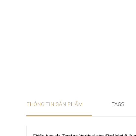
THÔNG TIN SẢN PHẨM
TAGS
Chiếc bao da Tomtoc Vertical cho iPad Mini 6 là 