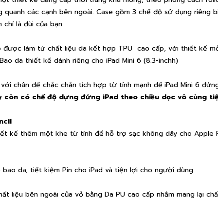
 quanh các cạnh bên ngoài. Case gồm 3 chế độ sử dụng riêng b
chí là đùi của bạn.
 6 được làm từ chất liệu da kết hợp TPU cao cấp, với thiết kế 
ao da thiết kế dành riêng cho iPad Mini 6 (8.3-inchh)
ế với chân đế chắc chắn tích hợp từ tính mạnh để iPad Mini 6 đứ
y còn có chế độ dựng đứng iPad theo chiều dọc vô cùng tiện
cil
ết kế thêm một khe từ tính để hỗ trợ sạc không dây cho Apple Pen
bao da, tiết kiệm Pin cho iPad và tiện lợi cho người dùng
 chất liệu bên ngoài của vỏ bằng Da PU cao cấp nhằm mang lại c