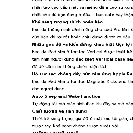
nhân tạo cao cấp nhất và miếng đệm cao su xung
nhất cho dù bạn đang ở đâu – bàn café hay thậm 
Khả năng tương thích hoàn hảo
Bao da thông minh dành riêng cho ipad Pro Mini
của bạn khi rơi rớt hoặc chịu đựng được va đập. B
Nhiều góc độ và kiểu đứng khác biệt tiện lợi
Bao da iPad Mini 6 tomtoc Vertical được thiết k
tầm nhìn người dùng
đặc biệt Vertical case nà
để dễ cầm mà không chiếm diện tích.
Hỗ trợ sạc không dây bút cảm ứng Apple Pen
Bao da iPad Mini 6 tomtoc Magnetic Kickstand thi
cho người dùng.
Auto Sleep and Wake Function
Tự động tắt mở màn hình iPad khi đậy và mở nắp 
Chất lượng và tiện dụng
Thiết kế sang trọng, giá đỡ ở mặt sau tối giản,
trượt tay, khả năng chống trượt tuyệt vời.