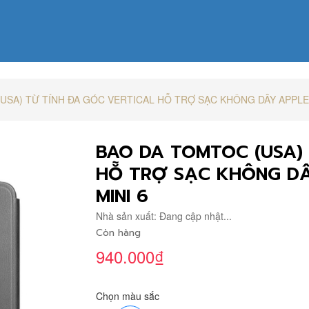
USA) TỪ TÍNH ĐA GÓC VERTICAL HỖ TRỢ SẠC KHÔNG DÂY APPLE 
BAO DA TOMTOC (USA) 
HỖ TRỢ SẠC KHÔNG DÂY
MINI 6
Nhà sản xuất:
Đang cập nhật...
Còn hàng
940.000₫
Chọn màu sắc