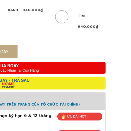
XANH
940.000₫
TÍM
940.000₫
NGAY
UA NGAY
Hoặc Nhận Tại Cửa Hàng
GAY - TRẢ SAU
AY TRÊN TRANG CỦA TỔ CHỨC TÀI CHÍNH)
họn kỳ hạn 6 & 12 tháng
ƯU ĐÃI HOT