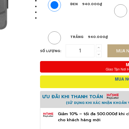
ĐEN
940.000₫
TRẮNG
940.000₫
SỐ LƯỢNG:
MUA 
M
Giao Tận Nơi 
MUA N
ƯU ĐÃI KHI THANH TOÁN
(SỬ DỤNG KHI XÁC NHẬN KHOẢN V
Giảm 10% – tối đa 500.000đ khi c
cho khách hàng mới