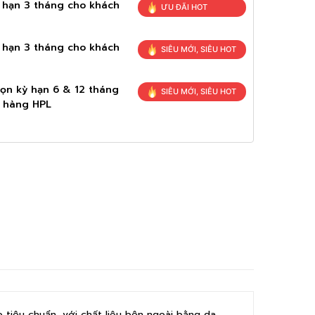
ỳ hạn 3 tháng cho khách
ƯU ĐÃI HOT
ỳ hạn 3 tháng cho khách
SIÊU MỚI, SIÊU HOT
ọn kỳ hạn 6 & 12 tháng
SIÊU MỚI, SIÊU HOT
n hàng HPL
 tiêu chuẩn, với chất liệu bên ngoài bằng da