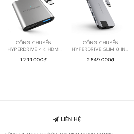
CỔNG CHUYỂN
CỔNG CHUYỂN
HYPERDRIVE 4K HDMI
HYPERDRIVE SLIM 8 IN 1
3-IN-1 USB-C HUB FOR
USB-C HUB FOR
1.299.000₫
2.849.000₫
MACBOOK, SURFACE,
MACBOOK, SURFACE,
PC & DEVICES
PC & DEVICES
LIÊN HỆ