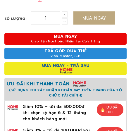
MUA NGAY
SỐ LƯỢNG:
MUA NGAY
Giao Tận Nơi Hoặc Nhận Tại Cửa Hàng
TRẢ GÓP QUA THẺ
Visa, Master, JCB
MUA NGAY - TRẢ SAU
ƯU ĐÃI KHI THANH TOÁN
(SỬ DỤNG KHI XÁC NHẬN KHOẢN VAY TRÊN TRANG CỦA TỔ
CHỨC TÀI CHÍNH)
Giảm 10% – tối đa 500.000đ
ƯU ĐÃI
khi chọn kỳ hạn 6 & 12 tháng
HOT
cho khách hàng mới
Giảm 3% – tối đa 100.000đ với