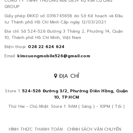
CÔNG TY TNHH THƯƠNG MẠI DỊCH VỤ KIM CƯƠNG
GROUP
Giấy phép ĐKKD số 0316745658 do Sở Kế hoạch và Đầu
tư Thành phố Hồ Chí Minh Cấp ngày 12/03/2021
Địa chỉ: Số 524-526 Đường 3 Tháng 2, Phường 14, Quận
10, Thành phố Hồ Chí Minh, Việt Nam
Điện thoại:
028 22 624 624
Email:
kimcuongmobile526@gmail.com
ĐỊA CHỈ
Store 1:
524-526 Đường 3/2, Phường Diên Hồng, Quận
10, TP.HCM
Thứ Hai - Chủ Nhật: Store 1: 9AM ( Sáng ) - 10PM ( Tối )
HÌNH THỨC THANH TOÁN
CHÍNH SÁCH VẬN CHUYỂN