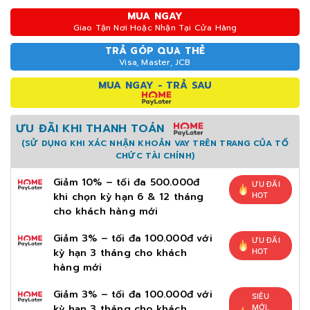
MUA NGAY
Giao Tận Nơi Hoặc Nhận Tại Cửa Hàng
TRẢ GÓP QUA THẺ
Visa, Master, JCB
MUA NGAY - TRẢ SAU
ƯU ĐÃI KHI THANH TOÁN
(SỬ DỤNG KHI XÁC NHẬN KHOẢN VAY TRÊN TRANG CỦA TỔ
CHỨC TÀI CHÍNH)
Giảm 10% – tối đa 500.000đ
ƯU ĐÃI
khi chọn kỳ hạn 6 & 12 tháng
HOT
cho khách hàng mới
Giảm 3% – tối đa 100.000đ với
ƯU ĐÃI
kỳ hạn 3 tháng cho khách
HOT
hàng mới
Giảm 3% – tối đa 100.000đ với
SIÊU
kỳ hạn 3 tháng cho khách
MỚI,