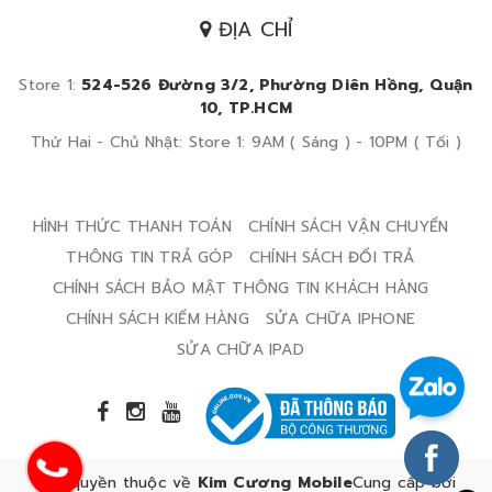
ĐỊA CHỈ
Store 1:
524-526 Đường 3/2, Phường Diên Hồng, Quận
10, TP.HCM
Thứ Hai - Chủ Nhật: Store 1: 9AM ( Sáng ) - 10PM ( Tối )
HÌNH THỨC THANH TOÁN
CHÍNH SÁCH VẬN CHUYỂN
THÔNG TIN TRẢ GÓP
CHÍNH SÁCH ĐỔI TRẢ
CHÍNH SÁCH BẢO MẬT THÔNG TIN KHÁCH HÀNG
CHÍNH SÁCH KIỂM HÀNG
SỬA CHỮA IPHONE
SỬA CHỮA IPAD
Bản quyền thuộc về
Kim Cương Mobile
Cung cấp bởi