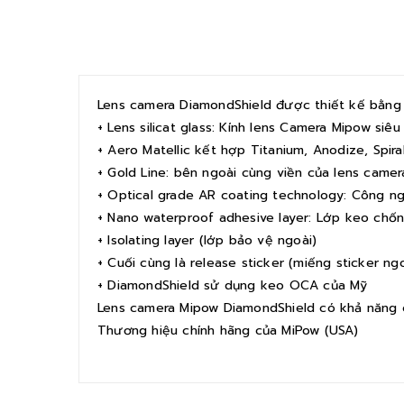
Lens camera DiamondShield được thiết kế bằng 
+ Lens silicat glass: Kính lens Camera Mipow si
+ Aero Matellic kết hợp Titanium, Anodize, Spi
+ Gold Line: bên ngoài cùng viền của lens came
+ Optical grade AR coating technology: Công n
+ Nano waterproof adhesive layer: Lớp keo chốn
+ Isolating layer (lớp bảo vệ ngoài)
+ Cuối cùng là release sticker (miếng sticker ngo
+ DiamondShield sử dụng keo OCA của Mỹ
Lens camera Mipow DiamondShield có khả năng
Thương hiệu chính hãng của MiPow (USA)