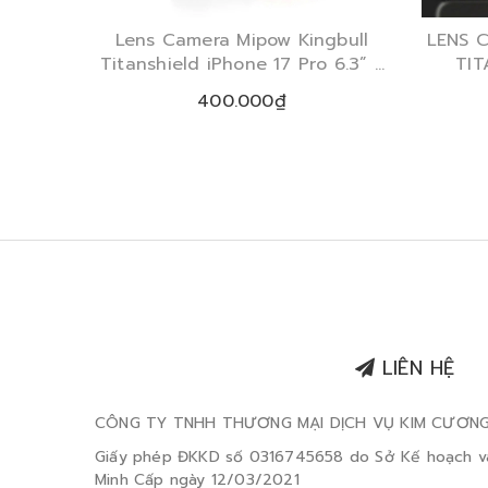
Lens Camera Mipow Kingbull
LENS 
Titanshield iPhone 17 Pro 6.3” /
TIT
17 ProMax 6.9” 2025
IPHO
400.000₫
LIÊN HỆ
CÔNG TY TNHH THƯƠNG MẠI DỊCH VỤ KIM CƯƠN
Giấy phép ĐKKD số 0316745658 do Sở Kế hoạch v
Minh Cấp ngày 12/03/2021