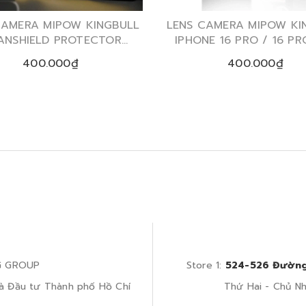
CAMERA MIPOW KINGBULL
LENS CAMERA MIPOW KI
ANSHIELD PROTECTOR
IPHONE 16 PRO / 16 P
NE 15 PRO/ 15 PROMAX
(2024)
400.000₫
400.000₫
G GROUP
Store 1:
524-526 Đường
à Đầu tư Thành phố Hồ Chí
Thứ Hai - Chủ Nhậ