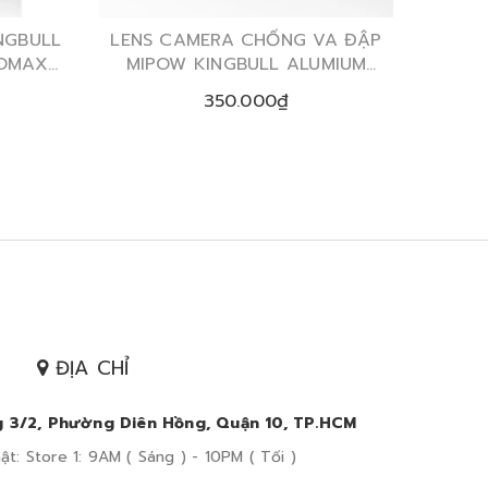
NGBULL
LENS CAMERA CHỐNG VA ĐẬP
ROMAX
MIPOW KINGBULL ALUMIUM
TRONG SUỐT VIỀN MÀU IPHONE
350.000₫
13PRO I 13PROMAX
ĐỊA CHỈ
 3/2, Phường Diên Hồng, Quận 10, TP.HCM
t: Store 1: 9AM ( Sáng ) - 10PM ( Tối )