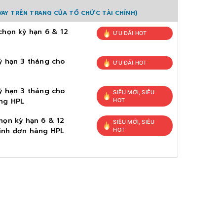
AY TRÊN TRANG CỦA TỔ CHỨC TÀI CHÍNH)
chọn kỳ hạn 6 & 12
ƯU ĐÃI HOT
ỳ hạn 3 tháng cho
ƯU ĐÃI HOT
ỳ hạn 3 tháng cho
SIÊU MỚI, SIÊU
ng HPL
HOT
họn kỳ hạn 6 & 12
SIÊU MỚI, SIÊU
inh đơn hàng HPL
HOT