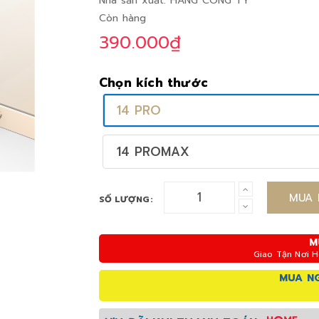
Nhà sản xuất:
HÀNG CÔNG TY
Còn hàng
390.000₫
Chọn kích thước
14 PRO
14 PROMAX
MUA 
SỐ LƯỢNG:
M
Giao Tận Nơi 
MUA NG