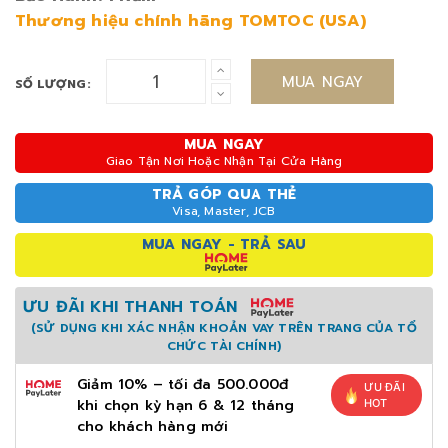
Thương hiệu chính hãng TOMTOC (USA)
MUA NGAY
SỐ LƯỢNG:
MUA NGAY
Giao Tận Nơi Hoặc Nhận Tại Cửa Hàng
TRẢ GÓP QUA THẺ
Visa, Master, JCB
MUA NGAY - TRẢ SAU
ƯU ĐÃI KHI THANH TOÁN
(SỬ DỤNG KHI XÁC NHẬN KHOẢN VAY TRÊN TRANG CỦA TỔ
CHỨC TÀI CHÍNH)
Giảm 10% – tối đa 500.000đ
ƯU ĐÃI
khi chọn kỳ hạn 6 & 12 tháng
HOT
cho khách hàng mới