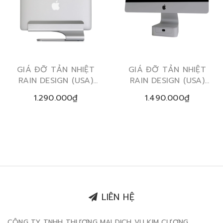
GIÁ ĐỠ TẢN NHIỆT
GIÁ ĐỠ TẢN NHIỆT
RAIN DESIGN (USA)
RAIN DESIGN (USA)
MTOWER VERTICAL
MBASE IMAC
1.290.000₫
1.490.000₫
MACBOOK
LIÊN HỆ
CÔNG TY TNHH THƯƠNG MẠI DỊCH VỤ KIM CƯƠNG