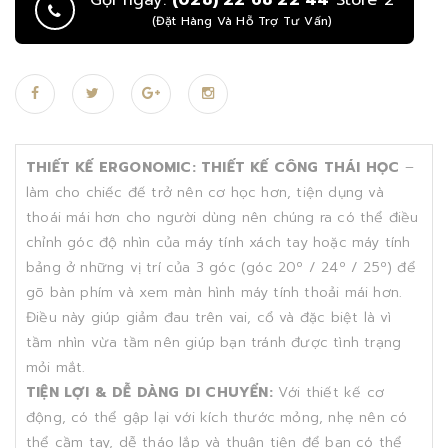
Gọi ngay:
(028) 22 68 22 44
Store 2
(Đặt Hàng Và Hỗ Trợ Tư Vấn)
THIẾT KẾ ERGONOMIC: THIẾT KẾ CÔNG THÁI HỌC
–
làm cho chiếc đế trở nên cơ học hơn, tiện dụng và
thoái mái hơn cho người dùng nên chúng ra có thể điều
chỉnh góc độ nhìn của máy tính xách tay hoặc máy tính
bảng ở những vị trí của 3 góc (góc 20º / 24º / 25º) để
gõ bàn phím và xem màn hình máy tính thoải mái hơn.
Điều này giúp giảm đau trên vai, cổ và đặc biệt là vì
tầm nhìn vừa tầm nên giúp bạn tránh được tình trạng
mỏi mắt.
TIỆN LỢI & DỄ DÀNG DI CHUYỂN:
Với thiết kế cơ
động, có thể gập lại với kích thước mỏng, nhẹ nên có
thể cầm tay, dễ tháo lắp và thuận tiện để bạn có thể