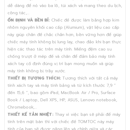
dễ dàng để nó vào ba lô, túi xách và mang theo du lịch,
công tác,…
ỔN ĐỊNH VÀ BỀN BỈ:
Chiếc đế được làm bằng hợp kim
nhôm nguyên khối cao cấp (Alumium), vật liệu cao cấp
này giúp chân đế chắc chắn hơn, bền vững hơn để giúp
chiếc máy tính không bị lung lay, chao đảo khi bạn thực
hiện các thao tác trên máy tính. Miếng đệm cao su
chống trượt ở mép đế và chân để đảm bảo máy tính
xách tay cố định đúng vị trí bạn mong muốn và giúp
máy tính không bị trầy xước.
THIẾT BỊ TƯƠNG THÍCH:
Tương thích với tất cả máy
tính xách tay và máy tính bảng và từ kích thước 7,9 ”
đến 15,6 “, bao gồm iPad, MacBook Air / Pro, Surface
Book / Laptop, Dell XPS, HP, ASUS, Lenovo notebook,
Chromebook,…
THIẾT KẾ TẢN NHIỆT:
Thay vì việc bạn sẽ phải để máy
tính trên mặt bàn thì với chiếc đế TOMTOC này máy
tính của bạn sẽ được nâng lên và chính giữa và các