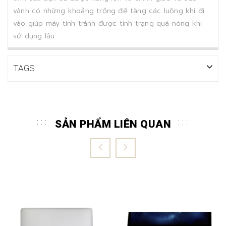
vành có những khoảng trống đế tăng các luồng khí đi
vào giúp máy tính tránh được tình trạng quá nóng khi
sử dụng lâu.
TAGS
SẢN PHẨM LIÊN QUAN