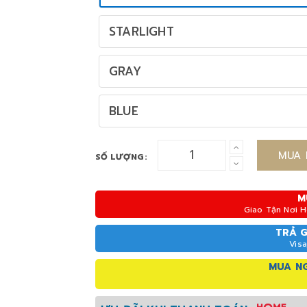
STARLIGHT
GRAY
BLUE
MUA 
SỐ LƯỢNG:
M
Giao Tận Nơi 
TRẢ 
Visa
MUA NG