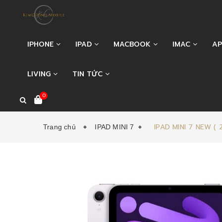
IPHONE
IPAD
MACBOOK
IMAC
AP
LIVING
TIN TỨC
0
IPAD MINI 7 NEW ( 
Trang chủ
IPAD MINI 7