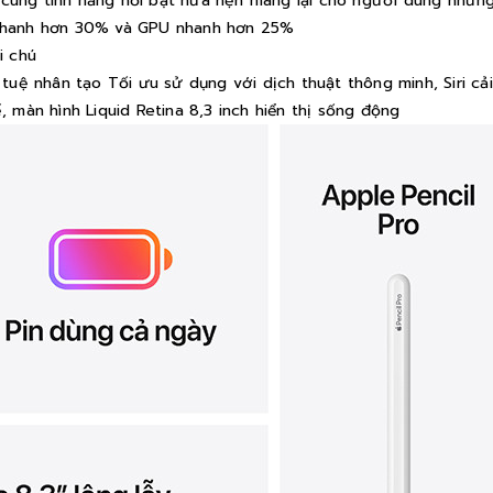
ế cùng tính năng nổi bật hứa hẹn mang lại cho người dùng nhữn
 nhanh hơn 30% và GPU nhanh hơn 25%
i chú
í tuệ nhân tạo Tối ưu sử dụng với dịch thuật thông minh, Siri cải
 màn hình Liquid Retina 8,3 inch hiển thị sống động