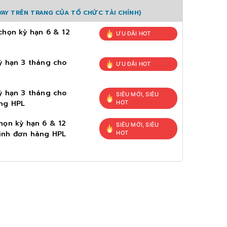
AY TRÊN TRANG CỦA TỔ CHỨC TÀI CHÍNH)
chọn kỳ hạn 6 & 12
ƯU ĐÃI HOT
ỳ hạn 3 tháng cho
ƯU ĐÃI HOT
ỳ hạn 3 tháng cho
SIÊU MỚI, SIÊU
ng HPL
HOT
họn kỳ hạn 6 & 12
SIÊU MỚI, SIÊU
inh đơn hàng HPL
HOT