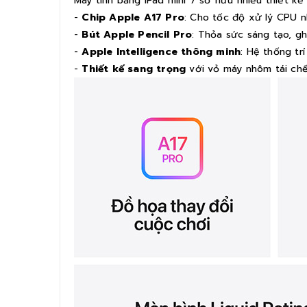
Máy tính bảng iPad mini 7 sở hữu nhiều thiết k
-
Chip Apple A17 Pro
: Cho tốc độ xử lý CPU
-
Bút Apple Pencil Pro
: Thỏa sức sáng tạo, gh
-
Apple Intelligence thông minh
: Hệ thống tr
-
Thiết kế sang trọng
với vỏ máy nhôm tái chế,