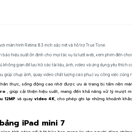
 với màn hình Retina 8.3 inch sắc nét và hỗ trợ True Tone.
 bảo hiệu suất ổn định cho mọi tác vụ từ lướt web, xem phim đến chơ
hông gian để lưu trữ các tài liệu, ảnh, video và ứng dụng yêu thích c
giúp chụp ảnh, quay video chất lượng cao phục vụ công việc cũng nh
 chân thực, sống động cao nhờ được ưu ái trang bị tấm nền mà
Pro
, giúp cải thiện hiệu suất, mang đến khả năng xử lý mượt 
au 12MP
và quay
video 4K
, cho phép ghi lại những khoảnh khắ
bảng iPad mini 7