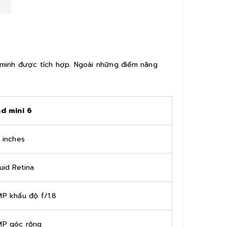
g minh được tích hợp. Ngoài những điểm nâng
ad mini 6
 inches
uid Retina
MP khẩu độ f/1.8
MP góc rộng