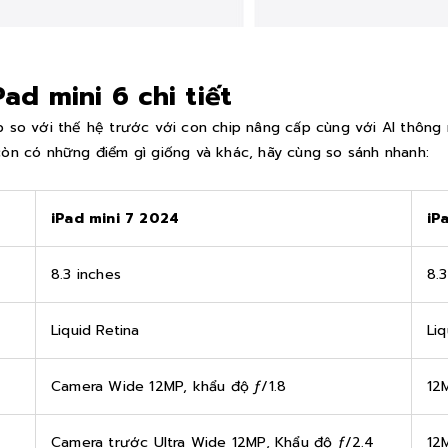
ad mini 6 chi tiết
p so với thế hệ trước với con chip nâng cấp cùng với AI thôn
còn có những điểm gì giống và khác, hãy cùng so sánh nhanh:
iPad mini 7 2024
iP
8.3 inches
8.3
Liquid Retina
Liq
Camera Wide 12MP, khẩu độ ƒ/1.8
12
Camera trước Ultra Wide 12MP, Khẩu độ ƒ/2.4
12