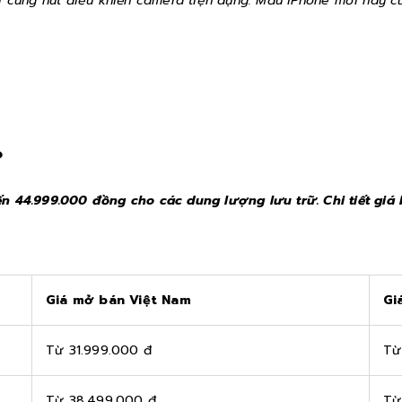
ới cùng nút điều khiển camera tiện dụng. Mẫu iPhone mới này
?
ến 44.999.000 đồng cho các dung lượng lưu trữ. Chi tiết giá
Giá mở bán Việt Nam
Gi
Từ 31.999.000 đ
Từ
Từ 38.499.000 đ
Từ