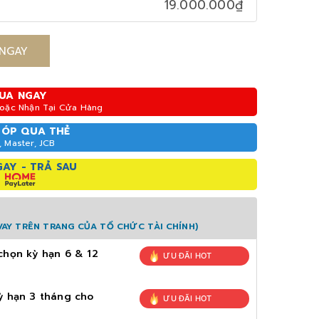
19.000.000₫
NGAY
UA NGAY
Hoặc Nhận Tại Cửa Hàng
GÓP QUA THẺ
, Master, JCB
AY - TRẢ SAU
AY TRÊN TRANG CỦA TỔ CHỨC TÀI CHÍNH)
chọn kỳ hạn 6 & 12
ƯU ĐÃI HOT
ỳ hạn 3 tháng cho
ƯU ĐÃI HOT