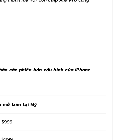
 cũng mạnh mẽ với con
chip A19 Pro
cùng
 bán các phiên bản cấu hình của iPhone
á mở bán tại Mỹ
 $999
 $1199