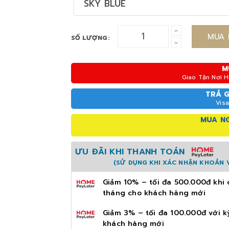
SKY BLUE
MUA 
SỐ LƯỢNG:
M
Giao Tận Nơi 
TRẢ 
Visa
MUA NG
ƯU ĐÃI KHI THANH TOÁN
(SỬ DỤNG KHI XÁC NHẬN KHOẢN V
Giảm 10% – tối đa 500.000đ khi 
tháng cho khách hàng mới
Giảm 3% – tối đa 100.000đ với k
khách hàng mới