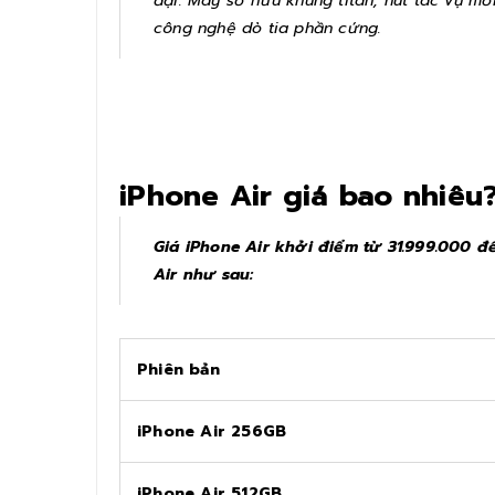
đại. Máy sở hữu khung titan, nút tác vụ m
công nghệ dò tia phần cứng.
iPhone Air giá bao nhiêu
Giá iPhone Air khởi điểm từ 31.999.000 đ
Air như sau:
Phiên bản
iPhone Air 256GB
iPhone Air 512GB