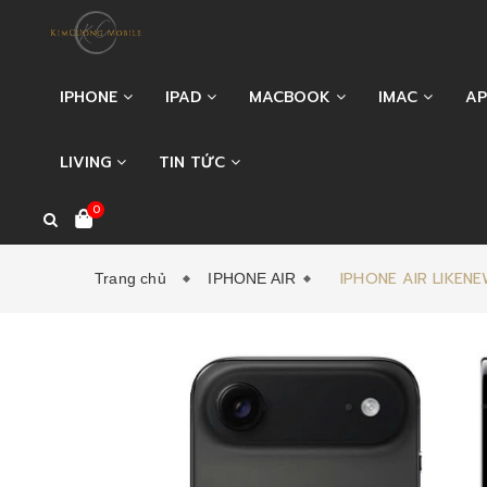
IPHONE
IPAD
MACBOOK
IMAC
AP
LIVING
TIN TỨC
0
IPHONE AIR LIKEN
Trang chủ
IPHONE AIR