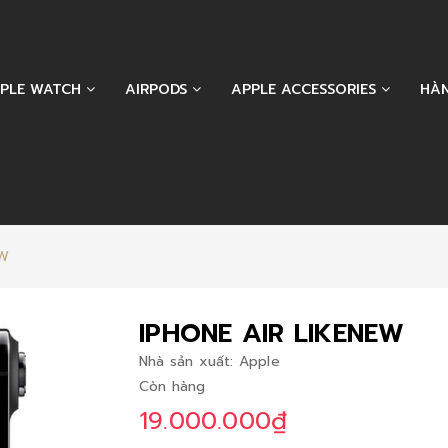
PLE WATCH
AIRPODS
APPLE ACCESSORIES
HÀ
EW
IPHONE AIR LIKENEW
Nhà sản xuất:
Apple
Còn hàng
19.000.000₫