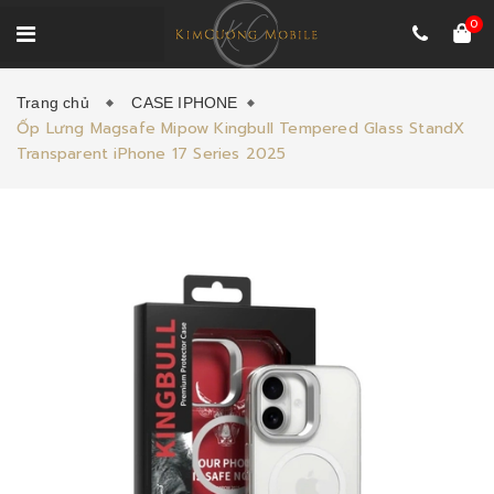
0
Trang chủ
CASE IPHONE
Ốp Lưng Magsafe Mipow Kingbull Tempered Glass StandX
Transparent iPhone 17 Series 2025