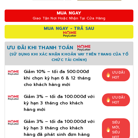
MUA NGAY
Giao Tận Nơi Hoặc Nhận Tại Cửa Hàng
MUA NGAY - TRẢ SAU
ƯU ĐÃI KHI THANH TOÁN
(SỬ DỤNG KHI XÁC NHẬN KHOẢN VAY TRÊN TRANG CỦA TỔ
CHỨC TÀI CHÍNH)
Giảm 10% – tối đa 500.000đ
ƯU ĐÃI
khi chọn kỳ hạn 6 & 12 tháng
HOT
cho khách hàng mới
Giảm 3% – tối đa 100.000đ với
ƯU ĐÃI
kỳ hạn 3 tháng cho khách
HOT
hàng mới
Giảm 3% – tối đa 100.000đ với
SIÊU
kỳ hạn 3 tháng cho khách
MỚI,
SIÊU
hàng đã phát sinh đơn hàng
HOT