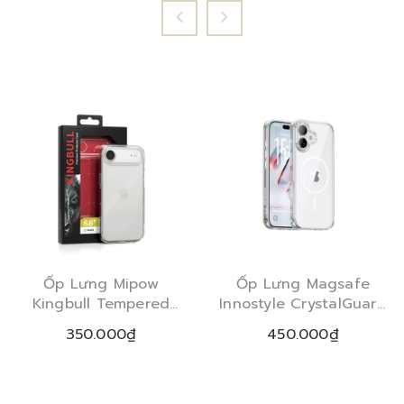
Ốp Lưng Mipow
Ốp Lưng Magsafe
Kingbull Tempered
Innostyle CrystalGuard
Glass Transprent
Clear iPhone 17 Series
350.000₫
450.000₫
iPhone 17 Series 2025
2025