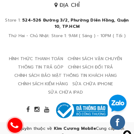
ĐỊA CHỈ
Store 1:
524-526 Đường 3/2, Phường Diên Hồng, Quận
10, TP.HCM
Thứ Hai - Chủ Nhật: Store 1: 9AM ( Sáng ) - 10PM ( Tối )
HÌNH THỨC THANH TOÁN
CHÍNH SÁCH VẬN CHUYỂN
THÔNG TIN TRẢ GÓP
CHÍNH SÁCH ĐỔI TRẢ
CHÍNH SÁCH BẢO MẬT THÔNG TIN KHÁCH HÀNG
CHÍNH SÁCH KIỂM HÀNG
SỬA CHỮA IPHONE
SỬA CHỮA IPAD
Bản quyền thuộc về
Kim Cương Mobile
Cung cấp bởi