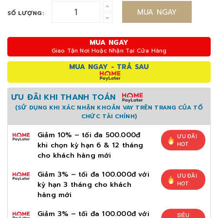
MUA NGAY
SỐ LƯỢNG:
MUA NGAY
Giao Tận Nơi Hoặc Nhận Tại Cửa Hàng
MUA NGAY - TRẢ SAU
ƯU ĐÃI KHI THANH TOÁN
(SỬ DỤNG KHI XÁC NHẬN KHOẢN VAY TRÊN TRANG CỦA TỔ
CHỨC TÀI CHÍNH)
Giảm 10% – tối đa 500.000đ
ƯU ĐÃI
khi chọn kỳ hạn 6 & 12 tháng
HOT
cho khách hàng mới
Giảm 3% – tối đa 100.000đ với
ƯU ĐÃI
kỳ hạn 3 tháng cho khách
HOT
hàng mới
Giảm 3% – tối đa 100.000đ với
SIÊU