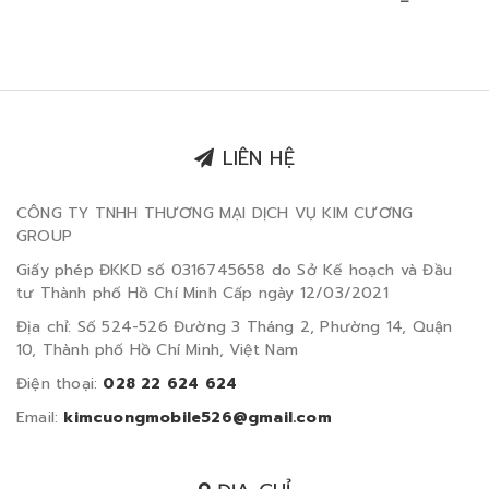
20/30/60W ICL150AL
LIÊN HỆ
CÔNG TY TNHH THƯƠNG MẠI DỊCH VỤ KIM CƯƠNG
GROUP
Giấy phép ĐKKD số 0316745658 do Sở Kế hoạch và Đầu
tư Thành phố Hồ Chí Minh Cấp ngày 12/03/2021
Địa chỉ: Số 524-526 Đường 3 Tháng 2, Phường 14, Quận
10, Thành phố Hồ Chí Minh, Việt Nam
Điện thoại:
028 22 624 624
Email:
kimcuongmobile526@gmail.com