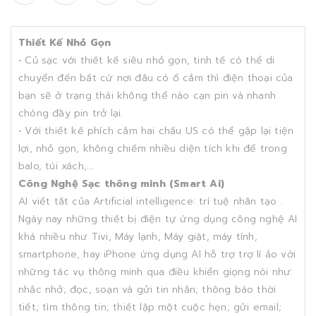
Thiết Kế Nhỏ Gọn
• Củ sạc với thiết kế siêu nhỏ gọn, tinh tế có thể di
chuyển đến bất cứ nơi đâu có ổ cắm thì điện thoại của
bạn sẽ ở trạng thái không thể nào cạn pin và nhanh
chóng đầy pin trở lại.
• Với thiết kế phích cắm hai chấu US có thể gập lại tiện
lợi, nhỏ gọn, không chiếm nhiều diện tích khi để trong
balo, túi xách,….
Công Nghệ Sạc thông minh (Smart Ai)
AI viết tắt của Artificial intelligence: trí tuệ nhân tạo .
Ngày nay những thiết bị điện tự ứng dụng công nghệ AI
khá nhiều như Tivi, Máy lạnh, Máy giặt, máy tính,
smartphone, hay iPhone ứng dụng AI hỗ trợ trợ lí ảo với
những tác vụ thông minh qua điều khiển giọng nói như:
nhắc nhở; đọc, soạn và gửi tin nhắn; thông báo thời
tiết; tìm thông tin; thiết lập một cuộc hẹn; gửi email;