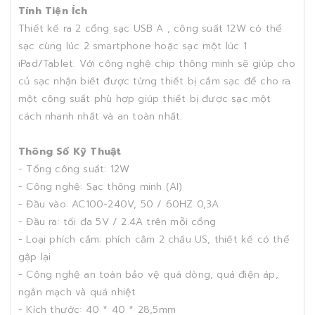
Tính Tiện Ích
Thiết kế ra 2 cổng sạc USB A , công suất 12W có thể
sạc cùng lúc 2 smartphone hoặc sạc một lúc 1
iPad/Tablet. Với công nghệ chip thông minh sẽ giúp cho
củ sạc nhận biết được từng thiết bị cắm sạc để cho ra
một công suất phù hợp giúp thiết bị được sạc một
cách nhanh nhất và an toàn nhất.
Thông Số Kỹ Thuật
- Tổng công suất: 12W
- Công nghệ: Sạc thông minh (AI)
- Đầu vào: AC100-240V, 50 / 60HZ 0,3A
- Đầu ra: tối đa 5V / 2.4A trên mỗi cổng
- Loại phích cắm: phích cắm 2 chấu US, thiết kế có thể
gập lại
- Công nghệ an toàn bảo vệ quá dòng, quá điện áp,
ngắn mạch và quá nhiệt
- Kích thước: 40 * 40 * 28,5mm