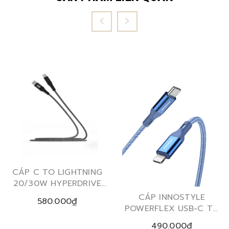
CÁP C TO LIGHTNING
20/30W HYPERDRIVE
TOUGH 2M MFI
CÁP INNOSTYLE
580.000₫
IPHONE/IPAD
POWERFLEX USB-C TO
LIGHTNING MFI 1.5M
490.000₫