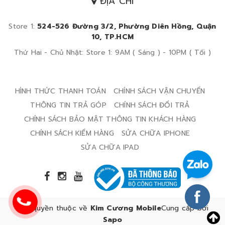
ĐỊA CHỈ
Store 1:
524-526 Đường 3/2, Phường Diên Hồng, Quận
10, TP.HCM
Thứ Hai - Chủ Nhật: Store 1: 9AM ( Sáng ) - 10PM ( Tối )
HÌNH THỨC THANH TOÁN
CHÍNH SÁCH VẬN CHUYỂN
THÔNG TIN TRẢ GÓP
CHÍNH SÁCH ĐỔI TRẢ
CHÍNH SÁCH BẢO MẬT THÔNG TIN KHÁCH HÀNG
CHÍNH SÁCH KIỂM HÀNG
SỬA CHỮA IPHONE
SỬA CHỮA IPAD
Bản quyền thuộc về
Kim Cương Mobile
Cung cấp bởi
Sapo