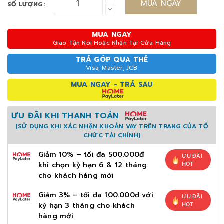
MUA NGAY
SỐ LƯỢNG:
MUA NGAY
Giao Tận Nơi Hoặc Nhận Tại Cửa Hàng
TRẢ GÓP QUA THẺ
Visa, Master, JCB
MUA NGAY - TRẢ SAU
ƯU ĐÃI KHI THANH TOÁN
(SỬ DỤNG KHI XÁC NHẬN KHOẢN VAY TRÊN TRANG CỦA TỔ
CHỨC TÀI CHÍNH)
Giảm 10% – tối đa 500.000đ
ƯU ĐÃI
khi chọn kỳ hạn 6 & 12 tháng
HOT
cho khách hàng mới
Giảm 3% – tối đa 100.000đ với
ƯU ĐÃI
kỳ hạn 3 tháng cho khách
HOT
hàng mới