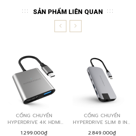
SẢN PHẨM LIÊN QUAN
CỔNG CHUYỂN
CỔNG CHUYỂN
HYPERDRIVE 4K HDMI
HYPERDRIVE SLIM 8 IN 1
3-IN-1 USB-C HUB FOR
USB-C HUB FOR
1.299.000₫
2.849.000₫
MACBOOK, SURFACE,
MACBOOK, SURFACE,