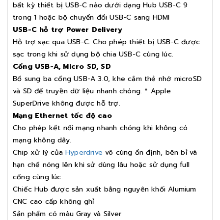
bất kỳ thiết bị USB-C nào dưới dạng Hub USB-C 9
trong 1 hoặc bộ chuyển đổi USB-C sang HDMI
USB-C hỗ trợ Power Delivery
Hỗ trợ sạc qua USB-C. Cho phép thiết bị USB-C được
sạc trong khi sử dụng bộ chia USB-C cùng lúc.
Cổng USB-A, Micro SD, SD
Bổ sung ba cổng USB-A 3.0, khe cắm thẻ nhớ microSD
và SD để truyền dữ liệu nhanh chóng. * Apple
SuperDrive không được hỗ trợ.
Mạng Ethernet tốc độ cao
Cho phép kết nối mạng nhanh chóng khi không có
mạng không dây.
Chip xử lý của
Hyperdrive
vô cùng ổn định, bên bỉ và
hạn chế nóng lên khi sử dùng lâu hoặc sử dụng full
cổng cùng lúc.
Chiếc Hub được sản xuất bằng nguyên khối Alumium
CNC cao cấp không ghỉ
Sản phẩm có màu Gray và Silver