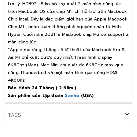
Lưu ý: HD392 sẽ ko hỗ trợ xuất 2 màn hình cùng lúc
trên Macbook OS của chip M1, chỉ hỗ trợ trên Macbook
Chip intel. Đây là đặc điểm giới hạn của Apple Macbook
Chip M1 , hoàn toàn không phải nguyên nhân từ Hub
Hyper. Cuối năm 2021 ra Macbook chip M2 sẽ support 2
màn cùng lúc
“Apple nói rằng, thông số kĩ thuật của Macbook Pro &
Air M1 chỉ xuất được duy nhất 1 màn hình display
6K60hz (Max). Mac Mini chỉ xuất đc 6K60Hz max qua
cổng Thunderbolt và một màn hình qua cổng HDMI
4K60hz”
Bảo Hành 24 Tháng ( 2 Năm )
Sản phẩm của tập đoàn
Sanho
(USA)
TAGS