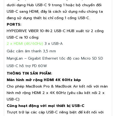
dưới dạng Hub USB-C 9 trong 1 hoặc bộ chuyển đổi
USB-C sang HDMI, đây là cách sử dụng nếu chúng ta
đang sử dụng thiết bị chỉ cổng 1 cổng USB-C.
PORTS:
HYPEDRIVE VIBER 10-IN-2 USB-C HUB xuất từ 2 cổng
USB-C ra 10 cổng:
2 x HDMI (4K/60Hz)
3 x USB-A
Giắc cắm âm thanh 3,5 mm
MạngLan – Gigabit Ethernet tốc độ cao
Micro SD
SD
USB-C hỗ trợ PD 60W
THÔNG TIN SẢN PHẨM:
Màn hình mở rộng HDMI 4K 60Hz kép
Cho phép MacBook Pro & MacBook Air kết nối với màn
hình mở rộng HDMI 2 x 4K 60Hz (yêu cầu kết nối 2 x
USB-C)
Cũng hoạt động với mọi thiết bị USB-C
Trượt trở lại các cáp USB-C riêng biệt để kết nối với