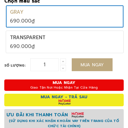
Chọn màu sắc
GRAY
690.000₫
TRANSPARENT
690.000₫
MUA NGAY
SỐ LƯỢNG:
MUA NGAY
Giao Tận Nơi Hoặc Nhận Tại Cửa Hàng
MUA NGAY - TRẢ SAU
ƯU ĐÃI KHI THANH TOÁN
(SỬ DỤNG KHI XÁC NHẬN KHOẢN VAY TRÊN TRANG CỦA TỔ
CHỨC TÀI CHÍNH)