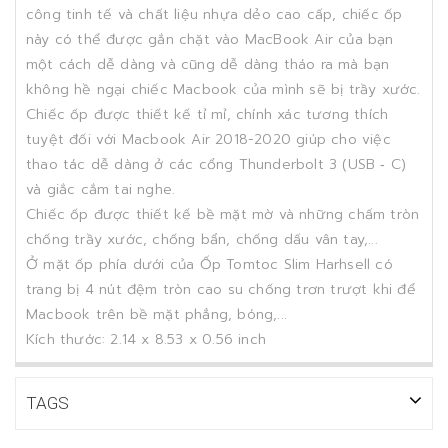
công tinh tế và chất liệu nhựa dẻo cao cấp, chiếc ốp
này có thể được gắn chặt vào MacBook Air của bạn
một cách dễ dàng và cũng dễ dàng tháo ra mà bạn
không hề ngại chiếc Macbook của mình sẽ bị trầy xước.
Chiếc ốp được thiết kế tỉ mỉ, chính xác tương thích
tuyệt đối với Macbook Air 2018-2020 giúp cho việc
thao tác dễ dàng ở các cổng Thunderbolt 3 (USB ‑ C)
và giắc cắm tai nghe.
Chiếc ốp được thiết kế bề mặt mờ và những chấm tròn
chống trầy xước, chống bẩn, chống dấu vân tay,...
Ở mặt ốp phía dưới của Ốp Tomtoc Slim Harhsell có
trang bị 4 nút đệm tròn cao su chống trơn trượt khi để
Macbook trên bề mặt phẳng, bóng,...
Kích thước: 2.14 x 8.53 x 0.56 inch
TAGS