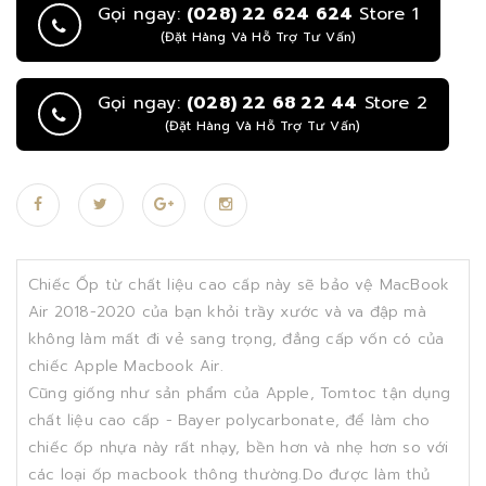
Gọi ngay:
(028) 22 624 624
Store 1
(Đặt Hàng Và Hỗ Trợ Tư Vấn)
Gọi ngay:
(028) 22 68 22 44
Store 2
(Đặt Hàng Và Hỗ Trợ Tư Vấn)
Chiếc Ốp từ chất liệu cao cấp này sẽ bảo vệ MacBook
Air 2018-2020 của bạn khỏi trầy xước và va đập mà
không làm mất đi vẻ sang trọng, đẳng cấp vốn có của
chiếc Apple Macbook Air.
Cũng giống như sản phẩm của Apple, Tomtoc tận dụng
chất liệu cao cấp - Bayer polycarbonate, để làm cho
chiếc ốp nhựa này rất nhạy, bền hơn và nhẹ hơn so với
các loại ốp macbook thông thường.Do được làm thủ