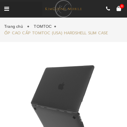
0
Trang chủ
TOMTOC
ỐP CAO CẤP TOMTOC (USA) HARDSHELL SLIM CASE