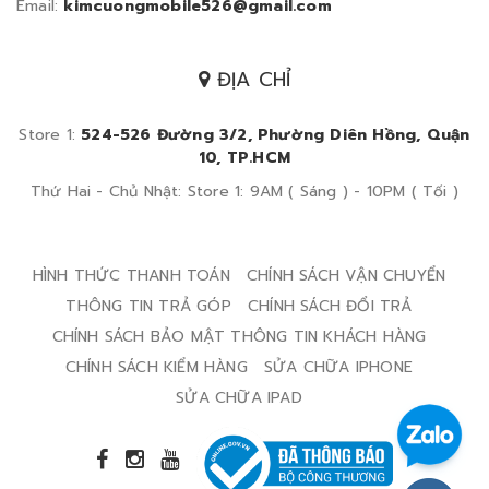
Email:
kimcuongmobile526@gmail.com
ĐỊA CHỈ
Store 1:
524-526 Đường 3/2, Phường Diên Hồng, Quận
10, TP.HCM
Thứ Hai - Chủ Nhật: Store 1: 9AM ( Sáng ) - 10PM ( Tối )
HÌNH THỨC THANH TOÁN
CHÍNH SÁCH VẬN CHUYỂN
THÔNG TIN TRẢ GÓP
CHÍNH SÁCH ĐỔI TRẢ
CHÍNH SÁCH BẢO MẬT THÔNG TIN KHÁCH HÀNG
CHÍNH SÁCH KIỂM HÀNG
SỬA CHỮA IPHONE
SỬA CHỮA IPAD