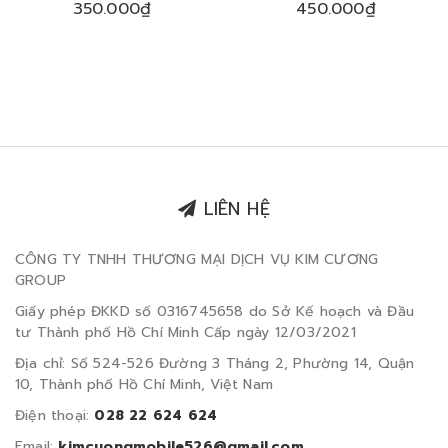
350.000₫
450.000₫
iPhone 17 Series 2025
2025
LIÊN HỆ
CÔNG TY TNHH THƯƠNG MẠI DỊCH VỤ KIM CƯƠNG
GROUP
Giấy phép ĐKKD số 0316745658 do Sở Kế hoạch và Đầu
tư Thành phố Hồ Chí Minh Cấp ngày 12/03/2021
Địa chỉ: Số 524-526 Đường 3 Tháng 2, Phường 14, Quận
10, Thành phố Hồ Chí Minh, Việt Nam
Điện thoại:
028 22 624 624
Email:
kimcuongmobile526@gmail.com