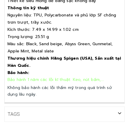
Thiết kế siêu mỏng dễ dàng sạc không dây
Thông tin kỹ thuật
Nguyên liệu: TPU, Polycarbonate và phủ lớp SF chống
trơn trượt, trầy xước.
Kích thước: 7.49 x 14.99 x 1.02 cm
Trọng lượng: 25.51 g
Màu sắc: Black, Sand beige, Abyss Green, Gunmetal,
Apple Mint, Metal slate
Thương hiệu chính Hãng Spigen (USA), Sản xuất tại
Hàn Quốc.
Bảo hành:
Bảo hành 1 năm các lỗi kĩ thuật: Keo, nút bấm,….
Không bảo hành các lỗi thẩm mỹ trong quá trình sử
dụng lâu ngày.
TAGS