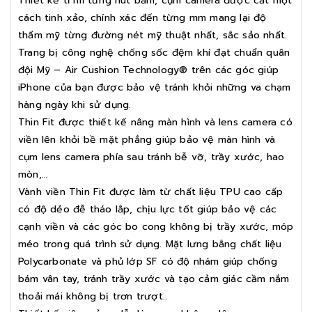
Thiết kế tỉ mỉ từng nút bấm, cụm camera được cắt một
cách tinh xảo, chính xác đến từng mm mang lại độ
thẩm mỹ từng đường nét mỹ thuật nhất, sắc sảo nhất.
Trang bị công nghệ chống sốc đệm khí đạt chuẩn quân
đội Mỹ – Air Cushion Technology® trên các góc giúp
iPhone của bạn được bảo vệ tránh khỏi những va chạm
hàng ngày khi sử dụng.
Thin Fit được thiết kế nâng màn hình và lens camera có
viền lên khỏi bề mặt phẳng giúp bảo vệ màn hình và
cụm lens camera phía sau tránh bễ vỡ, trầy xước, hao
mòn,…
Vành viền Thin Fit được làm từ chất liệu TPU cao cấp
có độ dẻo đễ tháo lắp, chịu lực tốt giúp bảo vệ các
cạnh viền và các góc bo cong không bị trầy xước, móp
méo trong quá trình sử dụng. Mặt lưng bằng chất liệu
Polycarbonate và phủ lớp SF có độ nhám giúp chống
bám vân tay, tránh trầy xước và tạo cảm giác cầm nắm
thoải mái không bị trơn trượt..