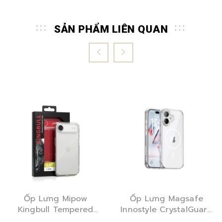
SẢN PHẨM LIÊN QUAN
Ốp Lưng Mipow
Ốp Lưng Magsafe
Kingbull Tempered
Innostyle CrystalGuard
Glass Transprent
Clear iPhone 17 Series