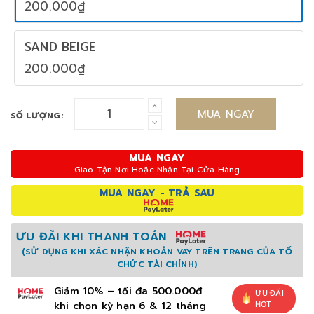
200.000₫
SAND BEIGE
200.000₫
MUA NGAY
SỐ LƯỢNG:
MUA NGAY
Giao Tận Nơi Hoặc Nhận Tại Cửa Hàng
MUA NGAY - TRẢ SAU
ƯU ĐÃI KHI THANH TOÁN
(SỬ DỤNG KHI XÁC NHẬN KHOẢN VAY TRÊN TRANG CỦA TỔ
CHỨC TÀI CHÍNH)
Giảm 10% – tối đa 500.000đ
ƯU ĐÃI
khi chọn kỳ hạn 6 & 12 tháng
HOT