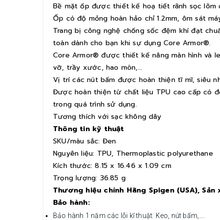
Bề mặt ốp được thiết kế hoạ tiết rãnh sọc lõm
Ốp có độ mỏng hoàn hảo chỉ 1.2mm, ôm sát máy 
Trang bị công nghệ chống sốc đệm khí đạt chu
toàn dành cho bạn khi sự dụng Core Armor®.
Core Armor® được thiết kế nâng màn hình và le
vỡ, trầy xước, hao mòn,…
Vị trí các nút bấm được hoàn thiện tĩ mĩ, siêu 
Được hoàn thiện từ chất liệu TPU cao cấp có đ
trong quá trình sử dụng.
Tương thích với sạc không dây
Thông tin kỹ thuật
SKU/màu sắc: Đen
Nguyên liệu: TPU, Thermoplastic polyurethane
Kích thước: 8.15 x 16.46 x 1.09 cm
Trọng lượng: 36.85 g
Thương hiệu chính Hãng Spigen (USA), Sản 
Bảo hành:
Bảo hành 1 năm các lỗi kĩ thuật: Keo, nút bấm,….