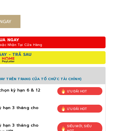
NGAY
UA NGAY
Hoặc Nhận Tại Cửa Hàng
AY - TRẢ SAU
AY TRÊN TRANG CỦA TỔ CHỨC TÀI CHÍNH)
chọn kỳ hạn 6 & 12
ƯU ĐÃI HOT
ỳ hạn 3 tháng cho
ƯU ĐÃI HOT
ỳ hạn 3 tháng cho
SIÊU MỚI, SIÊU
HOT