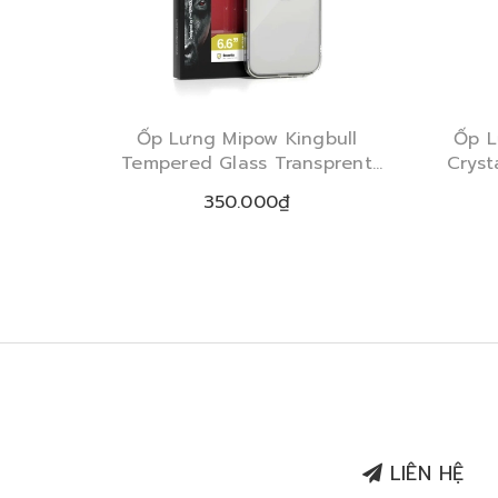
Ốp Lưng Mipow Kingbull
Ốp L
Tempered Glass Transprent
Cryst
iPhone 17 Series 2025
350.000₫
LIÊN HỆ