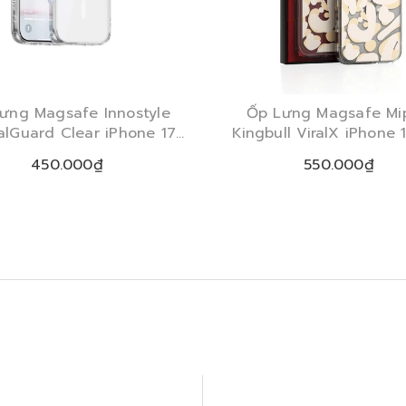
ưng Magsafe Innostyle
Ốp Lưng Magsafe Mi
alGuard Clear iPhone 17
Kingbull ViralX iPhone 
Series 2025
Max Yellow Rhyth
450.000₫
550.000₫