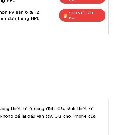
ng HPL
họn kỳ hạn 6 & 12
SIÊU MỚI, SIÊU
inh đơn hàng HPL
HOT
ạng thiết kế ở dạng đỉnh. Các rãnh thiết kế
hông để lại dấu vân tay. Giữ cho iPhone của