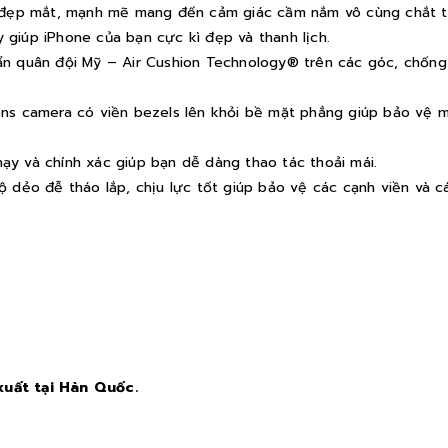
 đẹp mắt, mạnh mẽ mang đến cảm giác cầm nắm vô cùng chắt ta
giúp iPhone của bạn cực kì đẹp và thanh lịch.
ẩn quân đội Mỹ – Air Cushion Technology® trên các góc, chống
ns camera có viền bezels lên khỏi bề mặt phẳng giúp bảo vệ m
nhạy và chính xác giúp bạn dễ dàng thao tác thoải mái.
ộ dẻo đễ tháo lắp, chịu lực tốt giúp bảo vệ các cạnh viền và
xuất tại Hàn Quốc.