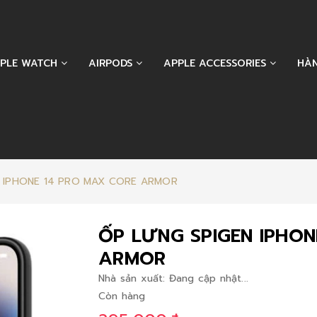
PLE WATCH
AIRPODS
APPLE ACCESSORIES
HÀ
N IPHONE 14 PRO MAX CORE ARMOR
ỐP LƯNG SPIGEN IPHON
ARMOR
Nhà sản xuất:
Đang cập nhật...
Còn hàng