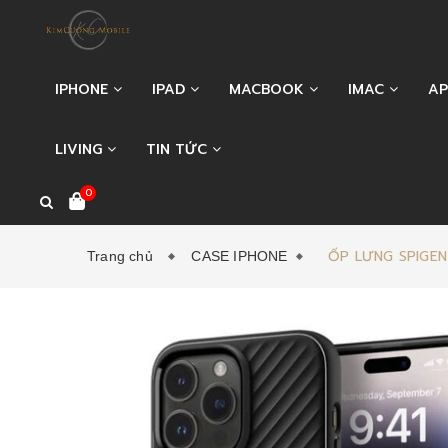
IPHONE
IPAD
MACBOOK
IMAC
AP
LIVING
TIN TỨC
0
ỐP LƯNG SPIGE
Trang chủ
CASE IPHONE