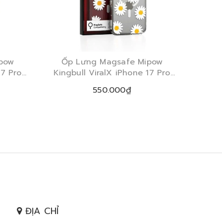
pow
Ốp Lưng Magsafe Mipow
Ốp
17 Pro
Kingbull ViralX iPhone 17 Pro
King
m
Max White Daisy
550.000₫
ĐỊA CHỈ