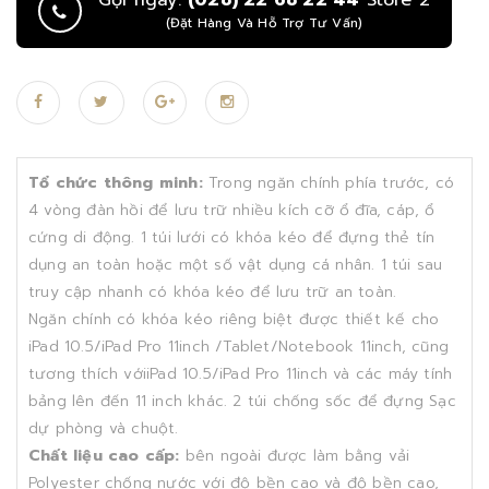
Gọi ngay:
(028) 22 68 22 44
Store 2
(Đặt Hàng Và Hỗ Trợ Tư Vấn)
Tổ chức thông minh:
Trong ngăn chính phía trước, có
4 vòng đàn hồi để lưu trữ nhiều kích cỡ ổ đĩa, cáp, ổ
cứng di động. 1 túi lưới có khóa kéo để đựng thẻ tín
dụng an toàn hoặc một số vật dụng cá nhân. 1 túi sau
truy cập nhanh có khóa kéo để lưu trữ an toàn.
Ngăn chính có khóa kéo riêng biệt được thiết kế cho
iPad 10.5/iPad Pro 11inch /Tablet/Notebook 11inch, cũng
tương thích vớiiPad 10.5/iPad Pro 11inch và các máy tính
bảng lên đến 11 inch khác. 2 túi chống sốc để đựng Sạc
dự phòng và chuột.
Chất liệu cao cấp:
bên ngoài được làm bằng vải
Polyester chống nước với độ bền cao và độ bền cao,