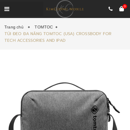
0
Trang chủ
TOMTOC
TÚI ĐEO ĐA NĂNG TOMTOC (USA) CROSSBODY FOR
TECH ACCESSORIES AND IPAD