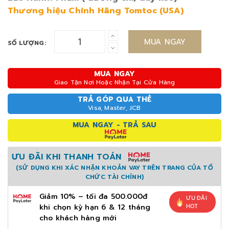
Thương hiệu Chính Hãng Tomtoc (USA)
MUA NGAY
SỐ LƯỢNG:
MUA NGAY
Giao Tận Nơi Hoặc Nhận Tại Cửa Hàng
TRẢ GÓP QUA THẺ
Visa, Master, JCB
MUA NGAY - TRẢ SAU
ƯU ĐÃI KHI THANH TOÁN
(SỬ DỤNG KHI XÁC NHẬN KHOẢN VAY TRÊN TRANG CỦA TỔ
CHỨC TÀI CHÍNH)
Giảm 10% – tối đa 500.000đ
ƯU ĐÃI
khi chọn kỳ hạn 6 & 12 tháng
HOT
cho khách hàng mới