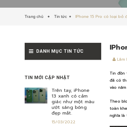
IPhone 15 Pro có loại bỏ
Trang chủ
Tin tức
IPho
DANH MỤC TIN TỨC
Lâm 
Tin đồn 
TIN MỚI CẬP NHẬT
đã có th
vào năm
Trên tay, iPhone
13 xanh có cảm
giác như một màu
Theo blo
ướt sáng bóng
toàn khe
đẹp mắt.
nghĩa là
15/03/2022