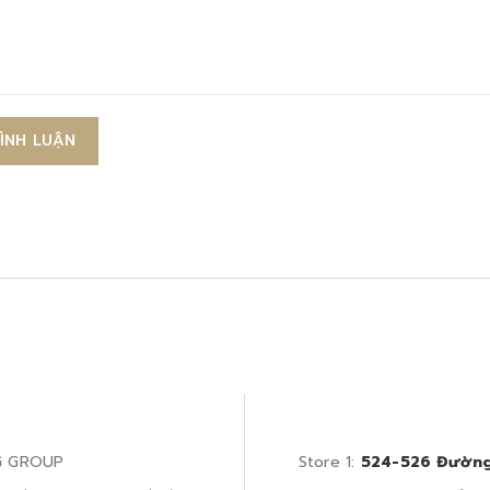
BÌNH LUẬN
G GROUP
Store 1:
524-526 Đường