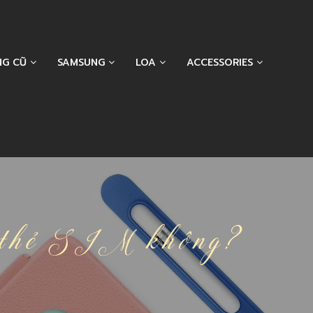
NG CŨ
SAMSUNG
LOA
ACCESSORIES
m thẻ SIM không?