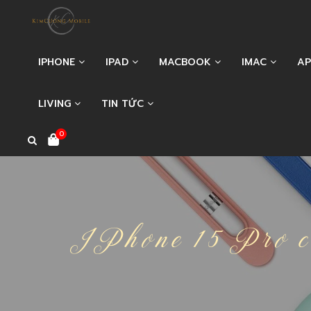
IPHONE
IPAD
MACBOOK
IMAC
AP
LIVING
TIN TỨC
0
IPhone 15 Pro c