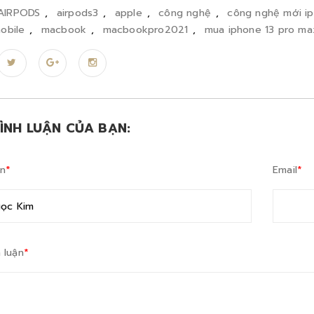
AIRPODS
,
airpods3
,
apple
,
công nghệ
,
công nghệ mới i
obile
,
macbook
,
macbookpro2021
,
mua iphone 13 pro ma
BÌNH LUẬN CỦA BẠN:
ên
*
Email
*
 luận
*