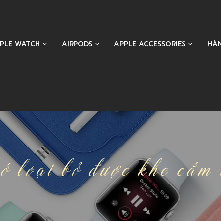
PLE WATCH
AIRPODS
APPLE ACCESSORIES
HÀ
ó loại bỏ được khe cắ