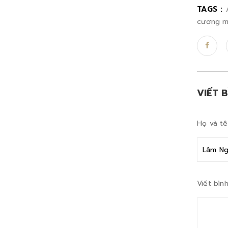
TAGS :
cương m
VIẾT 
Họ và t
Viết bình