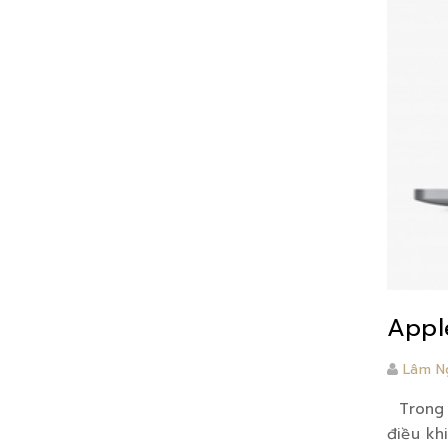
Appl
Lâm N
Trong s
điều kh