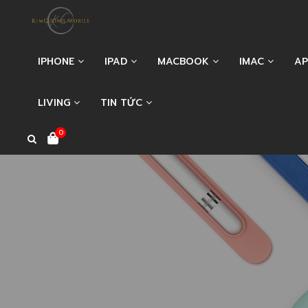
IPHONE
IPAD
MACBOOK
IMAC
AP
LIVING
TIN TỨC
0