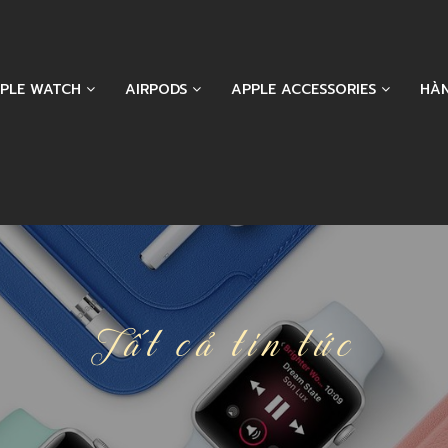
PLE WATCH
AIRPODS
APPLE ACCESSORIES
HÀ
Tất cả tin tức