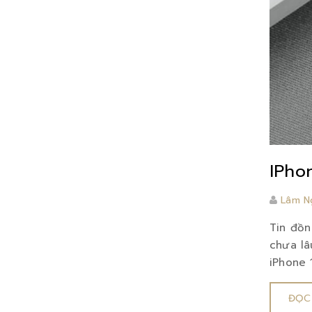
IPho
Lâm N
Tin đồn
chưa lâ
iPhone 1
ĐỌC